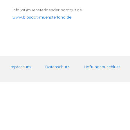
info(at)muensterlaender-saatgut.de
www.biosaat-muensterland.de
Impressum
Datenschutz
Haftungsauschluss